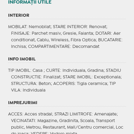
INFORMAŢII UTILE
INTERIOR
MOBILAT
: Nemobilat;
STARE INTERIOR
: Renovat;
FINISAJE
: Parchet masiv, Gresie, Faianta;
DOTARI
: Aer
conditionat, Cablu, Wireless, Fibra Optica;
BUCATARIE
:
Inchisa;
COMPARTIMENTARE
: Decomandat
INFO IMOBIL
TIP IMOBIL
: Casa ;
CURTE
: Individuala, Gradina;
STADIU
CONSTRUCTIE
: Finalizat;
STARE IMOBIL
: Exceptionala;
STRUCTURA
: Beton;
ACOPERIS
: Tigla ceramica;
TIP
VILA
: Individuala
IMPREJURIMI
ACCES
: Acces stradal;
STRAZI LIMITROFE
: Amenajate;
VECINATATI
: Magazine, Gradinita, Scoala, Transport
public, Metrou, Restaurant, Mall/Centru comercial, Loc
de joaca;
VEDERE
: Vedere mixta