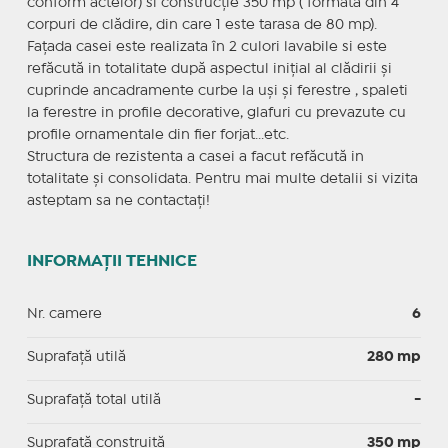
conform actelor) si construcție 350 mp ( formata din 4
corpuri de clădire, din care 1 este tarasa de 80 mp).
Fațada casei este realizata în 2 culori lavabile si este
refăcută in totalitate după aspectul inițial al clădirii și
cuprinde ancadramente curbe la uși și ferestre , spaleti
la ferestre in profile decorative, glafuri cu prevazute cu
profile ornamentale din fier forjat...etc.
Structura de rezistenta a casei a facut refăcută in
totalitate și consolidata. Pentru mai multe detalii si vizita
asteptam sa ne contactați!
INFORMAȚII TEHNICE
Nr. camere
6
Suprafaţă utilă
280 mp
Suprafaţă total utilă
-
Suprafaţă construită
350 mp