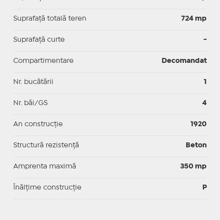
Suprafață totală teren
724 mp
Suprafaţă curte
-
Compartimentare
Decomandat
Nr. bucătării
1
Nr. băi/GS
4
An construcție
1920
Structură rezistență
Beton
Amprenta maximă
350 mp
Înălțime construcție
P