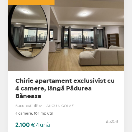
Chirie apartament exclusivist cu
4 camere, lângă Pădurea
Băneasa
Bucuresti-Ilfov - IANCU NICOLAE
4 camere, 104 mp utili
#5258
2.100
€/lună