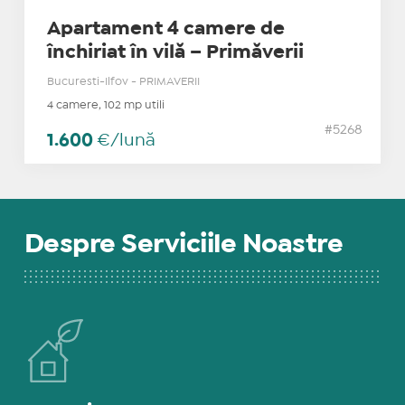
Apartament 4 camere de
închiriat în vilă – Primăverii
Bucuresti-Ilfov - PRIMAVERII
4 camere, 102 mp utili
#5268
1.600
€/lună
Despre Serviciile Noastre