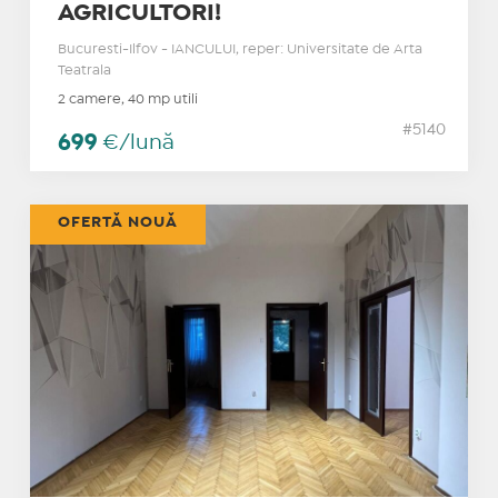
AGRICULTORI!
Bucuresti-Ilfov - IANCULUI, reper: Universitate de Arta
Teatrala
2 camere, 40 mp utili
#5140
699
€/lună
OFERTĂ NOUĂ