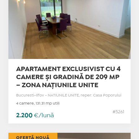
APARTAMENT EXCLUSIVIST CU 4
CAMERE ȘI GRADINĂ DE 209 MP
– ZONA NAȚIUNILE UNITE
Bucuresti-Ilfov - NATIUNILE UNITE, reper: Casa Poporului
4 camere, 131.31 mp utili
#5261
2.200
€/lună
OFERTĂ NOUĂ