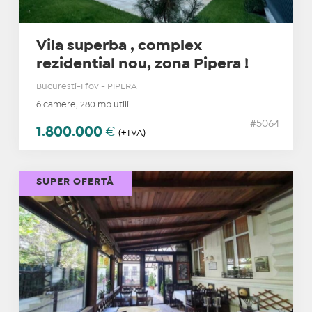
Vila superba , complex
rezidential nou, zona Pipera !
Bucuresti-Ilfov - PIPERA
6 camere, 280 mp utili
#5064
1.800.000
€
(+TVA)
SUPER OFERTĂ