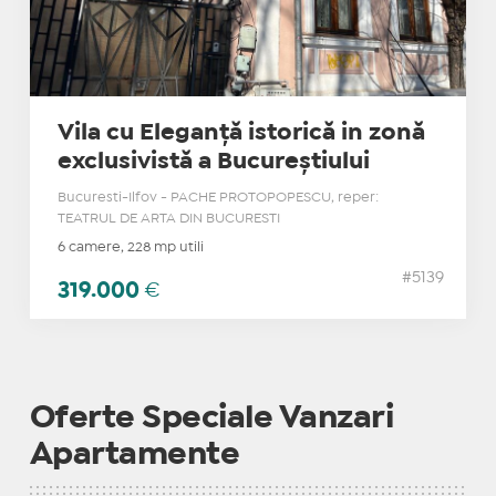
Vila cu Eleganță istorică in zonă
exclusivistă a Bucureștiului
Bucuresti-Ilfov - PACHE PROTOPOPESCU, reper:
TEATRUL DE ARTA DIN BUCURESTI
6 camere, 228 mp utili
#5139
319.000
€
Oferte Speciale Vanzari
Apartamente