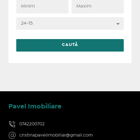
Pavel Imobiliare
0742200702
cristinapavelimobiliar@gmail.com