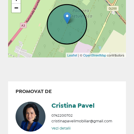
−
Leaflet
| ©
OpenStreetMap
contributors
PROMOVAT DE
Cristina Pavel
0742200702
cristinapavelimobiliar@gmail.com
Vezi detalii