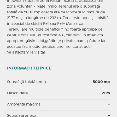
intravilan situat în zona Padurii Boldu Cretuleasca din
zona Voluntari - Matei millo. Terenul are o suprafață
totală de 5000 mp acesta are deschidere la padure de
21.77 m și o lungime de 232 m. Zona este noua și liniștită
în special de clădiri P+1 sau P+1+ Mansarda.
Terenul are multiple beneficii fiind foarte aproape de
centrul orasului , autostrada A3 , centura . In imediata
apropiere găsim Lidl,grădinițe private ,parc , pădure iar
acestea fac mediu propice unor noi construcții.
Va asteptam la vizita!
INFORMAȚII TEHNICE
Suprafață totală teren
5000 mp
Deschidere
21 m
Amprenta maximă
-
Suprafață anexe
-