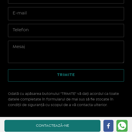
Odată cu apăsarea butonului "TRIMITE" vă daţi acordul ca toate
datele completate în formularul de mai sus să fie stocate în
condiţii de siguranţă cu scopul de a vă contacta ulterior.
Site realizat pe platforma
IMOPEDIA.ro - Anunțuri
CONTACTEAZĂ-NE
Imobiliare
pe tehnologie
Real Manager - CRM Imobiliar