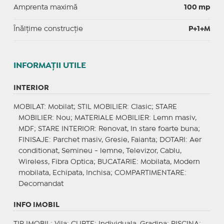
Amprenta maximă
100 mp
Înălțime construcție
P+1+M
INFORMAŢII UTILE
INTERIOR
MOBILAT
: Mobilat;
STIL MOBILIER
: Clasic;
STARE
MOBILIER
: Nou;
MATERIALE MOBILIER
: Lemn masiv,
MDF;
STARE INTERIOR
: Renovat, In stare foarte buna;
FINISAJE
: Parchet masiv, Gresie, Faianta;
DOTARI
: Aer
conditionat, Semineu - lemne, Televizor, Cablu,
Wireless, Fibra Optica;
BUCATARIE
: Mobilata, Modern
mobilata, Echipata, Inchisa;
COMPARTIMENTARE
:
Decomandat
INFO IMOBIL
TIP IMOBIL
: Vila;
CURTE
: Individuala, Gradina;
PISCINA
: