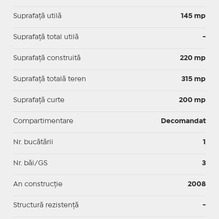
Suprafaţă utilă
145 mp
Suprafaţă total utilă
-
Suprafaţă construită
220 mp
Suprafață totală teren
315 mp
Suprafaţă curte
200 mp
Compartimentare
Decomandat
Nr. bucătării
1
Nr. băi/GS
3
An construcție
2008
Structură rezistență
-