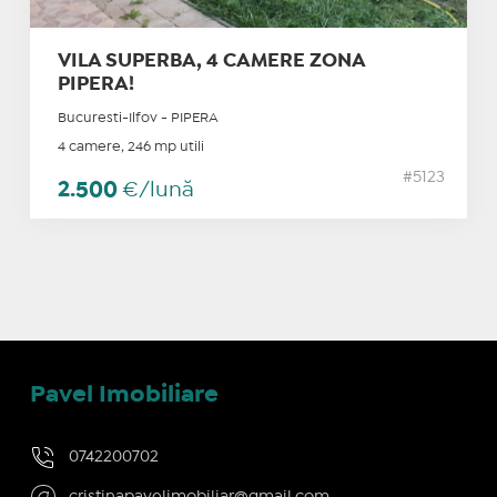
VILA SUPERBA, 4 CAMERE ZONA
PIPERA!
Bucuresti-Ilfov - PIPERA
4 camere, 246 mp utili
#5123
2.500
€/lună
Pavel Imobiliare
0742200702
cristinapavelimobiliar@gmail.com