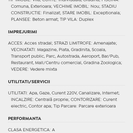
Comuna, Exterioara;
VECHIME IMOBIL
: Nou;
STADIU
CONSTRUCTIE
: Finalizat;
STARE IMOBIL
: Exceptionala;
PLANSEE
: Beton armat;
TIP VILA
: Duplex
IMPREJURIMI
ACCES
: Acces stradal;
STRAZI LIMITROFE
: Amenajate;
VECINATATI
: Magazine, Piata, Gradinita, Scoala,
Transport public, Parc, Autostrada, Aeroport, Bar/Pub,
Restaurant, Mall/Centru comercial, Gradina Zoologica;
VEDERE
: Vedere mixta
UTILITATI/SERVICII
UTILITATI
: Apa, Gaze, Curent 220V, Canalizare, Internet;
INCALZIRE
: Centrală proprie;
CONTORIZARE
: Curent
electric, Contor apa;
Tip Parcare
: Parcare exterioara
PERFORMANTA
CLASA ENERGETICA
: A