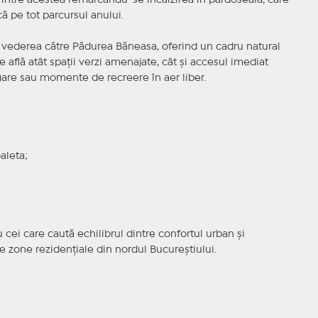
 printre acestea remarcându-se încălzirea în pardoseală, care
ă pe tot parcursul anului.
te vederea către Pădurea Băneasa, oferind un cadru natural
e află atât spații verzi amenajate, cât și accesul imediat
gare sau momente de recreere în aer liber.
aleta;
cei care caută echilibrul dintre confortul urban și
te zone rezidențiale din nordul Bucureștiului.