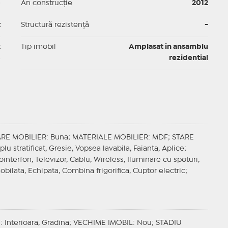
p
An construcție
2012
t
Structură rezistență
-
x
Tip imobil
Amplasat in ansamblu
rezidential
ARE MOBILIER
: Buna;
MATERIALE MOBILIER
: MDF;
STARE
iplu stratificat, Gresie, Vopsea lavabila, Faianta, Aplice;
eointerfon, Televizor, Cablu, Wireless, Iluminare cu spoturi,
bilata, Echipata, Combina frigorifica, Cuptor electric;
E
: Interioara, Gradina;
VECHIME IMOBIL
: Nou;
STADIU