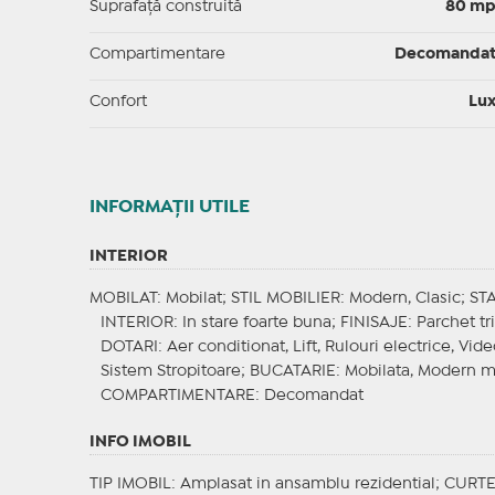
Suprafaţă construită
80 m
Compartimentare
Decomanda
Confort
Lu
INFORMAŢII UTILE
INTERIOR
MOBILAT
: Mobilat;
STIL MOBILIER
: Modern, Clasic;
ST
INTERIOR
: In stare foarte buna;
FINISAJE
: Parchet tr
DOTARI
: Aer conditionat, Lift, Rulouri electrice, Vid
Sistem Stropitoare;
BUCATARIE
: Mobilata, Modern mo
COMPARTIMENTARE
: Decomandat
INFO IMOBIL
TIP IMOBIL
: Amplasat in ansamblu rezidential;
CURT