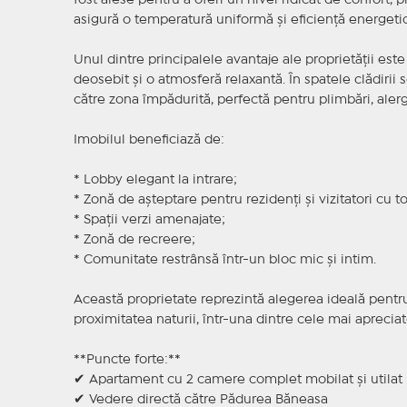
fost alese pentru a oferi un nivel ridicat de confort,
asigură o temperatură uniformă și eficiență energetic
Unul dintre principalele avantaje ale proprietății es
deosebit și o atmosferă relaxantă. În spatele clădirii s
către zona împădurită, perfectă pentru plimbări, aler
Imobilul beneficiază de:
* Lobby elegant la intrare;
* Zonă de așteptare pentru rezidenți și vizitatori cu to
* Spații verzi amenajate;
* Zonă de recreere;
* Comunitate restrânsă într-un bloc mic și intim.
Această proprietate reprezintă alegerea ideală pentru 
proximitatea naturii, într-una dintre cele mai aprecia
**Puncte forte:**
✔ Apartament cu 2 camere complet mobilat și utilat
✔ Vedere directă către Pădurea Băneasa