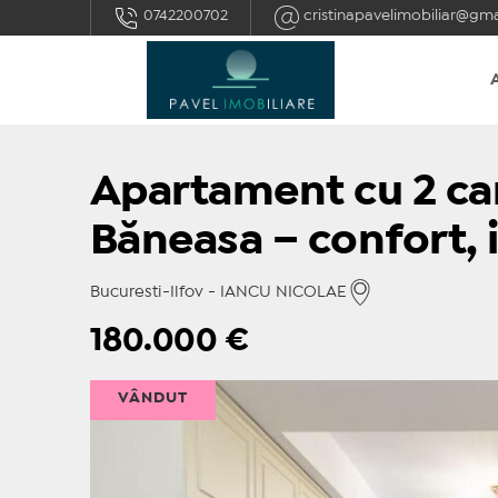
0742200702
cristinapavelimobiliar@gm
Apartament cu 2 ca
Băneasa – confort, i
Bucuresti-Ilfov - IANCU NICOLAE
180.000
€
VÂNDUT