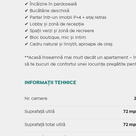
✔ Încălzire în pardoseală
✔ Bucătărie deschisă
✔ Parter într-un imobil P+4 + etaj retras
✔ Lobby și zonă de recepție
✔ Spații verzi și zonă de recreere
✔ Bloc boutique, mic și intim
✔ Cadru natural și liniștit, aproape de oraș
**Acasă înseamnă mai mult decât un apartament – însea
să te bucuri de confortul unei locuințe pregătite pent
INFORMAȚII TEHNICE
Nr. camere
Suprafaţă utilă
72 m
Suprafaţă total utilă
72 m