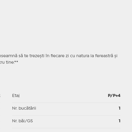
mnă să te trezești în fiecare zi cu natura la fereastră și
ru tine.**
2
Etaj
P/P+4
p
Nr. bucătării
1
p
Nr. băi/GS
1