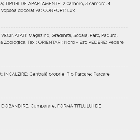
la;
TIPURI DE APARTAMENTE
: 2 camere, 3 camere, 4
: Vopsea decorativa;
CONFORT
: Lux
;
VECINATATI
: Magazine, Gradinita, Scoala, Parc, Padure,
a Zoologica, Taxi;
ORIENTARI
: Nord - Est;
VEDERE
: Vedere
t;
INCALZIRE
: Centrală proprie;
Tip Parcare
: Parcare
;
DOBANDIRE
: Cumparare;
FORMA TITLULUI DE