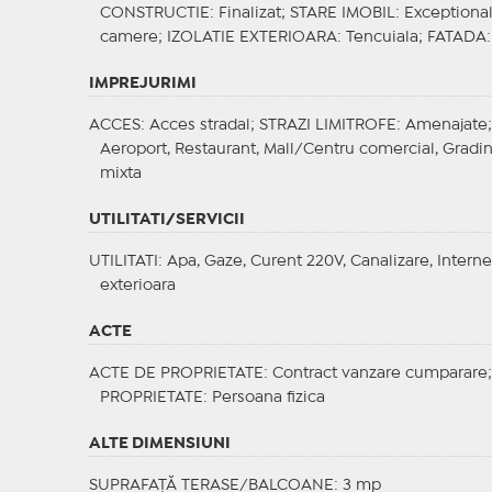
CONSTRUCTIE
: Finalizat;
STARE IMOBIL
: Exceptiona
camere;
IZOLATIE EXTERIOARA
: Tencuiala;
FATADA
IMPREJURIMI
ACCES
: Acces stradal;
STRAZI LIMITROFE
: Amenajate
Aeroport, Restaurant, Mall/Centru comercial, Gradin
mixta
UTILITATI/SERVICII
UTILITATI
: Apa, Gaze, Curent 220V, Canalizare, Interne
exterioara
ACTE
ACTE DE PROPRIETATE
: Contract vanzare cumparare
PROPRIETATE
: Persoana fizica
ALTE DIMENSIUNI
SUPRAFAȚĂ TERASE/BALCOANE: 3 mp